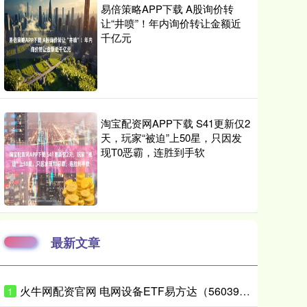
易倍策略APP下载 A股询价转
让“井喷”！年内询价转让金额近
千亿元
淘宝配资网APP下载 S41更新仅2
天，玩家“被迫”上50星，只因发
现T0恶霸，连胜到手软
最新文章
火牛网配资官网 电网设备ETF易方达（560390）标的指数涨近3%，一季度电网项目开工增速同比增超40%
1