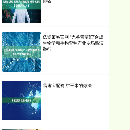
排名
亿资策略官网 “光谷青苗汇”合成
生物学和生物育种产业专场路演
举行
易速宝配资 甜玉米的做法