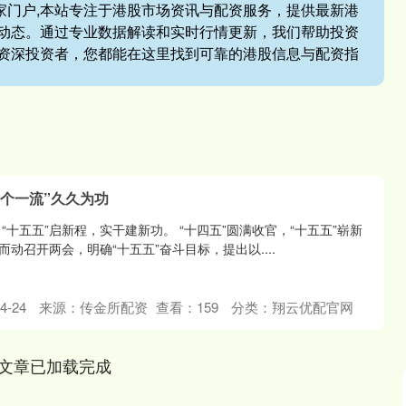
之家门户,本站专注于港股市场资讯与配资服务，提供最新港
动态。通过专业数据解读和实时行情更新，我们帮助投资
资深投资者，您都能在这里找到可靠的港股信息与配资指
六个一流”久久为功
 “十五五”启新程，实干建新功。 “十四五”圆满收官，“十五五”崭新
动召开两会，明确“十五五”奋斗目标，提出以....
-24
来源：传金所配资
查看：
159
分类：
翔云优配官网
文章已加载完成