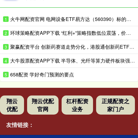
火牛网配资官网 电网设备ETF易方达（560390）标的指数涨近3%，一季度电网项目开工增速同比增超40%
1
环球策略配资APP下载 “红利+”策略指数低位震荡，价值ETF易方达（159263）全天净申购达8000万份
2
聚赢配资平台 创新药赛道走势分化，港股通创新药ETF易方达（159316）全天净申购超1亿份
3
大牛股票配资APP下载 半导体、光纤等算力硬件板块强势上涨，科创50指数走出“反包阳”，科创50ETF易方达（588080）交投活跃
4
658配资 学好奇门预测的要点
5
翔云
翔云优配
杠杆配资
正规配资之
优配
官网
业务
家门户
友情链接：