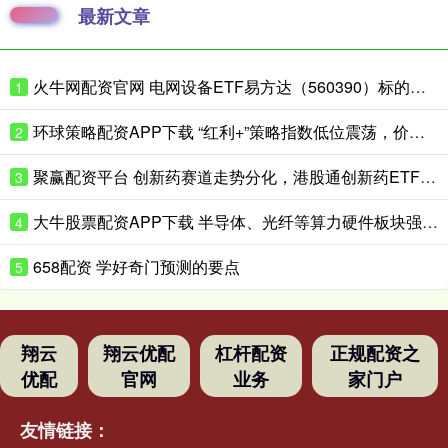
最新文章
火牛网配资官网 电网设备ETF易方达（560390）标的指数涨近3%，一季度电网项目开工增速同比增超40%
1
环球策略配资APP下载 “红利+”策略指数低位震荡，价值ETF易方达（159263）全天净申购达8000万份
2
聚赢配资平台 创新药赛道走势分化，港股通创新药ETF易方达（159316）全天净申购超1亿份
3
大牛股票配资APP下载 半导体、光纤等算力硬件板块强势上涨，科创50指数走出“反包阳”，科创50ETF易方达（588080）交投活跃
4
658配资 学好奇门预测的要点
5
翔云
翔云优配
杠杆配资
正规配资之
优配
官网
业务
家门户
友情链接：