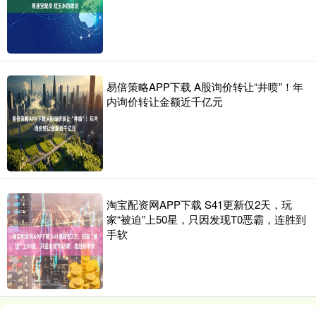
易倍策略APP下载 A股询价转让“井喷”！年
内询价转让金额近千亿元
淘宝配资网APP下载 S41更新仅2天，玩
家“被迫”上50星，只因发现T0恶霸，连胜到
手软