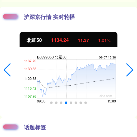
沪深京行情 实时轮播
创业板指
3563.12
47.56
1.35%
话题标签