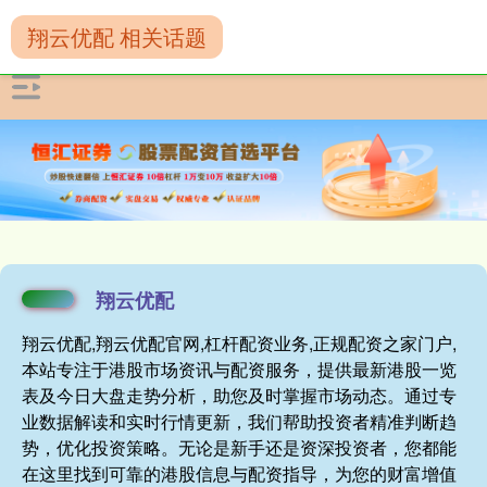
翔云优配 相关话题
翔云优配
翔云优配,翔云优配官网,杠杆配资业务,正规配资之家门户,
本站专注于港股市场资讯与配资服务，提供最新港股一览
表及今日大盘走势分析，助您及时掌握市场动态。通过专
业数据解读和实时行情更新，我们帮助投资者精准判断趋
势，优化投资策略。无论是新手还是资深投资者，您都能
在这里找到可靠的港股信息与配资指导，为您的财富增值