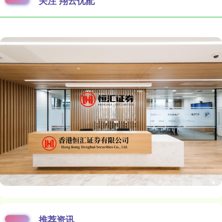
关注 翔云优配
推荐资讯