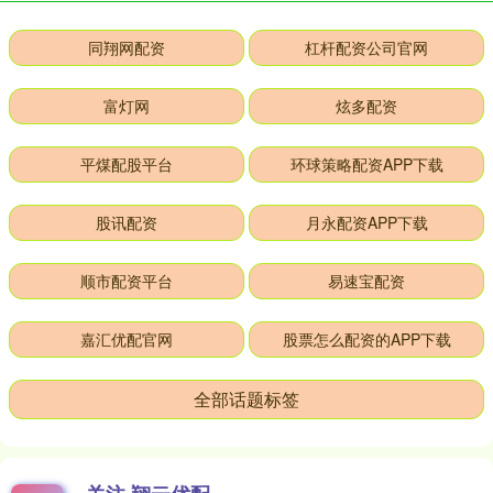
同翔网配资
杠杆配资公司官网
富灯网
炫多配资
平煤配股平台
环球策略配资APP下载
股讯配资
月永配资APP下载
顺市配资平台
易速宝配资
嘉汇优配官网
股票怎么配资的APP下载
全部话题标签