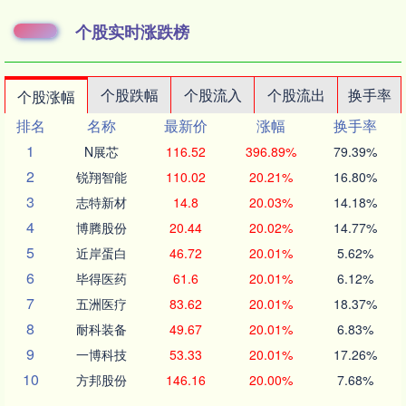
个股实时涨跌榜
个股跌幅
个股流入
个股流出
换手率
个股涨幅
排名
名称
最新价
涨幅
换手率
1
N展芯
116.52
396.89%
79.39%
2
锐翔智能
110.02
20.21%
16.80%
3
志特新材
14.8
20.03%
14.18%
4
博腾股份
20.44
20.02%
14.77%
5
近岸蛋白
46.72
20.01%
5.62%
6
毕得医药
61.6
20.01%
6.12%
7
五洲医疗
83.62
20.01%
18.37%
8
耐科装备
49.67
20.01%
6.83%
9
一博科技
53.33
20.01%
17.26%
10
方邦股份
146.16
20.00%
7.68%