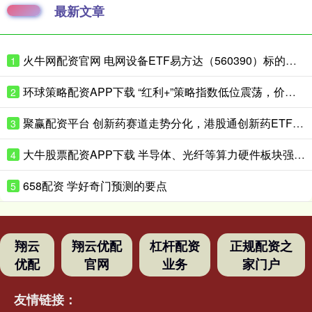
最新文章
火牛网配资官网 电网设备ETF易方达（560390）标的指数涨近3%，一季度电网项目开工增速同比增超40%
1
环球策略配资APP下载 “红利+”策略指数低位震荡，价值ETF易方达（159263）全天净申购达8000万份
2
聚赢配资平台 创新药赛道走势分化，港股通创新药ETF易方达（159316）全天净申购超1亿份
3
大牛股票配资APP下载 半导体、光纤等算力硬件板块强势上涨，科创50指数走出“反包阳”，科创50ETF易方达（588080）交投活跃
4
658配资 学好奇门预测的要点
5
翔云
翔云优配
杠杆配资
正规配资之
优配
官网
业务
家门户
友情链接：