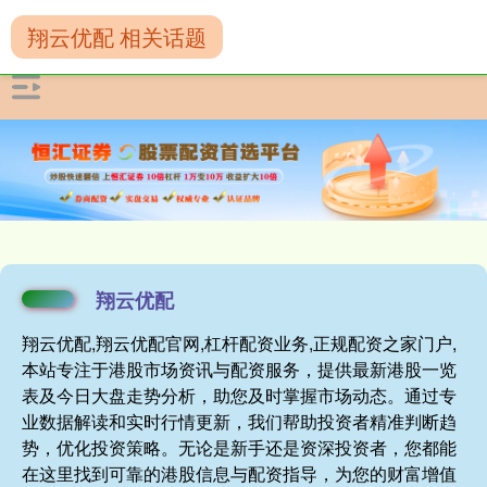
翔云优配 相关话题
翔云优配
翔云优配,翔云优配官网,杠杆配资业务,正规配资之家门户,
本站专注于港股市场资讯与配资服务，提供最新港股一览
表及今日大盘走势分析，助您及时掌握市场动态。通过专
业数据解读和实时行情更新，我们帮助投资者精准判断趋
势，优化投资策略。无论是新手还是资深投资者，您都能
在这里找到可靠的港股信息与配资指导，为您的财富增值