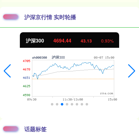
沪深京行情 实时轮播
沪深300
4694.44
43.13
0.93%
话题标签