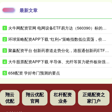
最新文章
火牛网配资官网 电网设备ETF易方达（560390）标的指数涨近3%，一季度电网项目开工增速同比增超40%
1
环球策略配资APP下载 “红利+”策略指数低位震荡，价值ETF易方达（159263）全天净申购达8000万份
2
聚赢配资平台 创新药赛道走势分化，港股通创新药ETF易方达（159316）全天净申购超1亿份
3
大牛股票配资APP下载 半导体、光纤等算力硬件板块强势上涨，科创50指数走出“反包阳”，科创50ETF易方达（588080）交投活跃
4
658配资 学好奇门预测的要点
5
翔云
翔云优配
杠杆配资
正规配资之
优配
官网
业务
家门户