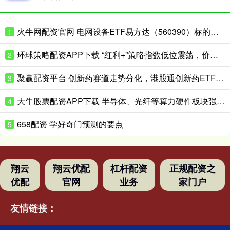
火牛网配资官网 电网设备ETF易方达（560390）标的指数涨近3%，一季度电网项目开工增速同比增超40%
1
环球策略配资APP下载 “红利+”策略指数低位震荡，价值ETF易方达（159263）全天净申购达8000万份
2
聚赢配资平台 创新药赛道走势分化，港股通创新药ETF易方达（159316）全天净申购超1亿份
3
大牛股票配资APP下载 半导体、光纤等算力硬件板块强势上涨，科创50指数走出“反包阳”，科创50ETF易方达（588080）交投活跃
4
658配资 学好奇门预测的要点
5
翔云
翔云优配
杠杆配资
正规配资之
优配
官网
业务
家门户
友情链接：