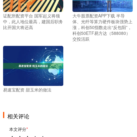
证配所配资平台 国军起义将领
大牛股票配资APP下载 半导
中，此人地位最高，建国后职务
体、光纤等算力硬件板块强势上
比开国大将还高
涨，科创50指数走出“反包阳”，
科创50ETF易方达（588080）
交投活跃
易速宝配资 甜玉米的做法
相关评论
本文评分
*