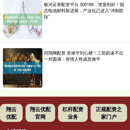
银河证券配资平台 300185，突发利好！固
态电池材料新进展，产业化已进入“冲刺阶
段”
同翔网配资 意难平到心梗！三部剧凑不出
一对圆满，有情人终成意难平
翔云
翔云优配
杠杆配资
正规配资之
优配
官网
业务
家门户