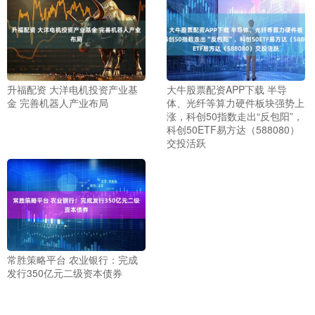
升福配资 大洋电机投资产业基
大牛股票配资APP下载 半导
金 完善机器人产业布局
体、光纤等算力硬件板块强势上
涨，科创50指数走出“反包阳”，
科创50ETF易方达（588080）
交投活跃
常胜策略平台 农业银行：完成
发行350亿元二级资本债券