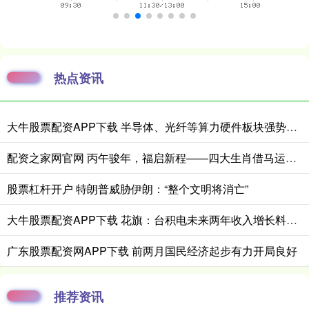
热点资讯
大牛股票配资APP下载 半导体、光纤等算力硬件板块强势上涨，科创50指数走出“反包阳”，科创50ETF易方达（588080）交投活跃
配资之家网官网 丙午骏年，福启新程——四大生肖借马运，赴富贵，伴清欢
股票杠杆开户 特朗普威胁伊朗：“整个文明将消亡”
大牛股票配资APP下载 花旗：台积电未来两年收入增长料将更为强劲
广东股票配资网APP下载 前两月国民经济起步有力开局良好
推荐资讯