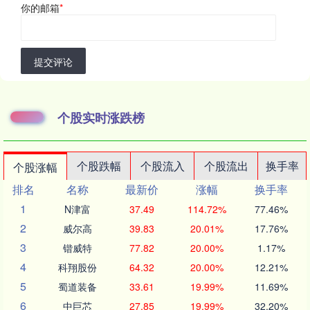
你的邮箱
*
提交评论
个股实时涨跌榜
个股跌幅
个股流入
个股流出
换手率
个股涨幅
排名
名称
最新价
涨幅
换手率
1
N津富
37.49
114.72%
77.46%
2
威尔高
39.83
20.01%
17.76%
3
锴威特
77.82
20.00%
1.17%
4
科翔股份
64.32
20.00%
12.21%
5
蜀道装备
33.61
19.99%
11.69%
6
中巨芯
27.85
19.99%
32.20%