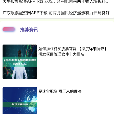
大牛股票配资APP下载 花旗：台积电未来两年收入增长料将更为强劲
广东股票配资网APP下载 前两月国民经济起步有力开局良好
推荐资讯
如何加杠杆买股票官网 【深度详细测评】
研发项目管理软件十大排名
易速宝配资 甜玉米的做法