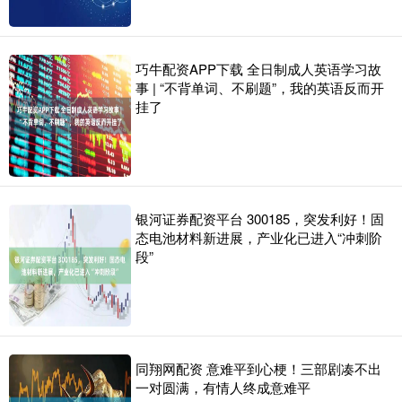
巧牛配资APP下载 全日制成人英语学习故
事 | “不背单词、不刷题”，我的英语反而开
挂了
银河证券配资平台 300185，突发利好！固
态电池材料新进展，产业化已进入“冲刺阶
段”
同翔网配资 意难平到心梗！三部剧凑不出
一对圆满，有情人终成意难平