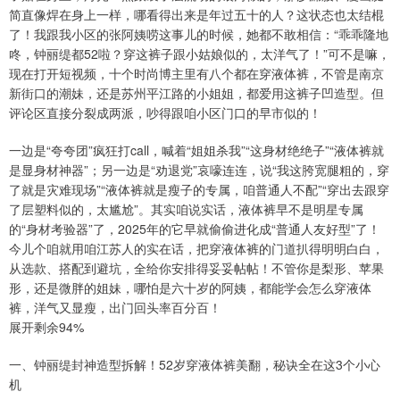
简直像焊在身上一样，哪看得出来是年过五十的人？这状态也太结棍
了！我跟我小区的张阿姨唠这事儿的时候，她都不敢相信：“乖乖隆地
咚，钟丽缇都52啦？穿这裤子跟小姑娘似的，太洋气了！”可不是嘛，
现在打开短视频，十个时尚博主里有八个都在穿液体裤，不管是南京
新街口的潮妹，还是苏州平江路的小姐姐，都爱用这裤子凹造型。但
评论区直接分裂成两派，吵得跟咱小区门口的早市似的！
一边是“夸夸团”疯狂打call，喊着“姐姐杀我”“这身材绝绝子”“液体裤就
是显身材神器”；另一边是“劝退党”哀嚎连连，说“我这胯宽腿粗的，穿
了就是灾难现场”“液体裤就是瘦子的专属，咱普通人不配”“穿出去跟穿
了层塑料似的，太尴尬”。其实咱说实话，液体裤早不是明星专属
的“身材考验器”了，2025年的它早就偷偷进化成“普通人友好型”了！
今儿个咱就用咱江苏人的实在话，把穿液体裤的门道扒得明明白白，
从选款、搭配到避坑，全给你安排得妥妥帖帖！不管你是梨形、苹果
形，还是微胖的姐妹，哪怕是六十岁的阿姨，都能学会怎么穿液体
裤，洋气又显瘦，出门回头率百分百！
展开剩余94%
一、钟丽缇封神造型拆解！52岁穿液体裤美翻，秘诀全在这3个小心
机