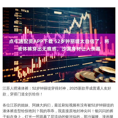
江苏人唠液体裤：52岁钟丽缇穿得封神，2025新款早成普通人友好
款，穿搭门道全扒给你！
各位江苏的姐妹、阿姨大妈们，最近刷短视频有没有被52岁钟丽缇的
液体裤造型给惊艳到？我的乖乖，我直接原地封神尖叫！银闪闪的裤
子贴在身上，灯光一照跟裹了层流动的银河似的，那沙漏腰、漫画腿