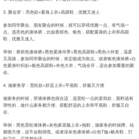
3. 聚会穿：亮色款+紧身上衣+高跟鞋，优雅又迷人
参加同学聚会、朋友聚会的时候，就可以穿得优雅一点、有气场一
点。选亮色的液体裤，比如香槟色、银色，搭配紧身的上衣和高跟
鞋，优雅又迷人。
举例：香槟色液体裤+黑色紧身吊带+黑色高跟鞋+黑色小外套，温柔
又高级，参加同学聚会的时候，肯定能成为焦点。或者银色液体裤+白
色紧身针织衫+银色高跟鞋+米色大衣，气场全开，适合参加重要的聚
会。
4. 做家务穿：宽松款+舒适上衣+平底鞋，舒服又方便
做家务的时候，穿液体裤也很合适，选宽松一点的直筒款，面料选有
弹性的，做什么家务都方便。搭配舒适的上衣和平底鞋，舒服又自
在。
举例：黑色宽松液体裤+灰色家居服上衣+拖鞋，做家务的时候蹲、站
都很方便，还不会勒得慌。或者深灰色液体裤+白色T恤+帆布鞋，打
扫卫生、买菜都合适。