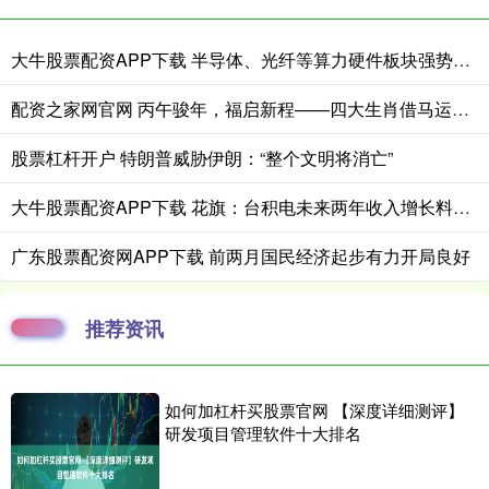
大牛股票配资APP下载 半导体、光纤等算力硬件板块强势上涨，科创50指数走出“反包阳”，科创50ETF易方达（588080）交投活跃
配资之家网官网 丙午骏年，福启新程——四大生肖借马运，赴富贵，伴清欢
股票杠杆开户 特朗普威胁伊朗：“整个文明将消亡”
大牛股票配资APP下载 花旗：台积电未来两年收入增长料将更为强劲
广东股票配资网APP下载 前两月国民经济起步有力开局良好
推荐资讯
如何加杠杆买股票官网 【深度详细测评】
研发项目管理软件十大排名