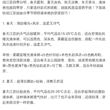
咱江苏四季分明，春天暖和、夏天炎热、秋天凉爽、冬天寒冷。液体
裤也能四季穿，只要选对款式和搭配，就能风度温度两手抓！下面就
给咱江苏姐妹分季节唠唠液体裤的穿搭技巧！
1. 春天：薄款哑光+风衣，温柔又洋气
春天江苏的天气比较暖和，平均气温在15-25℃左右，适合穿薄款的
哑光液体裤。可以选黑色、深灰色、雾霾蓝这些颜色，搭配一件长款
风衣或者针织开衫，温柔又洋气。
举例：雾霾蓝哑光液体裤+白色针织衫+米色长款风衣+白色帆布鞋。
整体造型清新淡雅，适合春天去公园踏青、逛街。或者黑色哑光液体
裤+黑色紧身T恤+黑色短款皮衣+马丁靴，又酷又飒，适合年轻姐妹
穿。
2. 夏天：超薄抗菌款+短袖，清爽又舒适
夏天江苏比较炎热，平均气温在25-35℃左右，适合穿超薄的抗菌款
液体裤。这种液体裤透气性好，出汗了也不会有异味，还很轻薄，穿
起来跟没穿一样舒服。