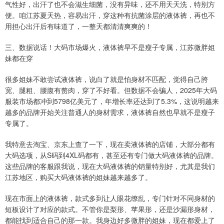
气性好，出汗了也不会滋生细菌，没有异味，还不用天天洗，特别方
便。咱江苏夏天热，容易出汗，穿这种有抗菌涂层的液体裤，再也不
用担心出汗后有味道了，一整天都清清爽爽的！
三、数据说话！大码市场爆火，液体裤早不是瘦子专属，江苏微胖姐
妹都在穿
很多姐妹不敢尝试液体裤，说白了就是怕身材不匹配，觉得自己胯
宽、腿粗、腰腹有赘肉，穿了不好看。但数据不会骗人，2025年大码
服装市场都冲到5798亿美元了，年增长率还达到了5.3%，这说明越来
越多的品牌开始关注普通人的身材需求，液体裤自然也早就不是瘦子
专属了。
我特意去淘宝、京东上查了一下，现在卖液体裤的店铺，大部分都有
大码选项，从S码到4XL码都有，甚至还有专门做大码液体裤的品牌。
这些品牌的客服跟我说，现在大码液体裤的销量特别好，尤其是我们
江苏地区，购买大码液体裤的姐妹越来越多了。
现在市面上的液体裤，款式多到让人眼花缭乱，专门针对不同身材的
短板设计了对应的款式。不管你是梨形、苹果形，还是沙漏形身材，
都能找到适合自己的那一款。我身边好多微胖的姐妹，现在都爱上了