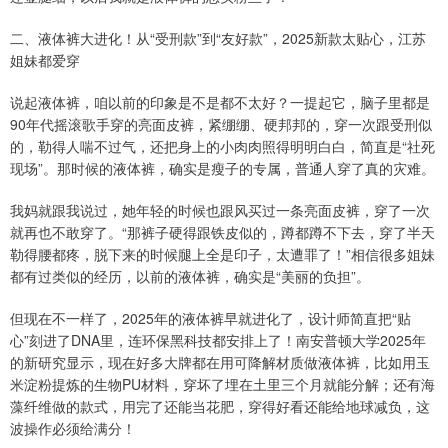
二、液体裤大进化！从“受刑款”到“友好款”，2025新款太贴心，江苏
姐妹都爱穿
说起液体裤，咱以前的印象是不是都不太好？一提起它，脑子里都是
90年代摇滚歌手穿的亮面皮裤，紧绷绷、硬邦邦的，穿一次跟受刑似
的，勒得人喘不过气，还把身上的小肉肉照得明明白白，简直是“社死
现场”。那时候的液体裤，确实是瘦子的专属，普通人穿了真的灾难。
我妈就跟我说过，她年轻的时候也跟风买过一条亮面皮裤，穿了一次
就再也不敢穿了。“那裤子硬得跟铁皮似的，蹲都蹲不下去，穿了半天
勒得腰都疼，脱下来的时候腿上全是印子，太遭罪了！”相信很多姐妹
都有过类似的经历，以前的液体裤，确实是“美丽的负担”。
但现在不一样了，2025年的液体裤早就进化了，设计师简直把“贴
心”刻进了DNA里，连环保黑科技都安排上了！南安普顿大学2025年
的新研究显示，现在好多大牌都在用可降解材质做液体裤，比如用玉
米淀粉提炼的生物PU材料，穿坏了埋在土里三个月就能分解；还有海
藻纤维做的款式，用完了还能当花肥，穿得好看还能给地球减负，这
波操作必须给满分！