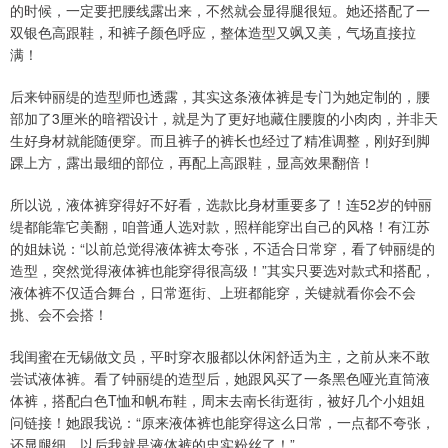
的时候，一定要把腰线露出来，不然就会显得腿很短。她还搭配了一
双银色高跟鞋，和裤子颜色呼应，整体造型又飒又美，气场直接拉
满！
后来钟丽缇的造型师也透露，其实这条液体裤是专门为她定制的，腰
部加了3厘米的暗褶设计，就是为了更好地藏住腰腹的小肉肉，并非天
生好身材就能随便穿。而且裤子的裤长也经过了精准调整，刚好到脚
踝上方，露出最细的部位，再配上高跟鞋，显高效果翻倍！
所以说，液体裤穿得好不好看，选款比身材重要多了！连52岁的钟丽
缇都能靠它美翻，咱普通人选对款，照样能穿出自己的风格！有江苏
的姐妹说：“以前总觉得液体裤太夸张，不适合日常穿，看了钟丽缇的
造型，突然觉得液体裤也能穿得很高级！”其实只要选对款式和搭配，
液体裤不仅适合舞台，日常逛街、上班都能穿，关键就看你会不会
挑、会不会搭！
我闺蜜在无锡做文员，平时穿衣服都以休闲舒适为主，之前从来不敢
尝试液体裤。看了钟丽缇的造型后，她跟风买了一条黑色哑光直筒液
体裤，搭配白色T恤和帆布鞋，周末去南长街逛街，被好几个小姐姐
问链接！她跟我说：“原来液体裤也能穿得这么日常，一点都不夸张，
还显腿细，以后我就是液体裤的忠实粉丝了！”