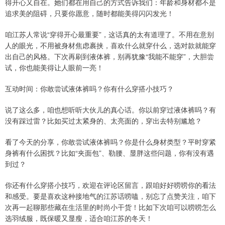
得开心又自在。她们都在用自己的方式告诉我们：年龄和身材都不是
追求美的阻碍，只要你愿意，随时都能美得闪闪发光！
咱江苏人常说“穿得开心最重要”，这话真的太有道理了。不用在意别
人的眼光，不用被身材焦虑裹挟，喜欢什么就穿什么，选对款就能穿
出自己的风格。下次再刷到液体裤，别再犹豫“我能不能穿”，大胆尝
试，你也能美得让人眼前一亮！
互动时间：你敢尝试液体裤吗？你有什么穿搭小技巧？
说了这么多，咱也想听听大伙儿的真心话。你以前穿过液体裤吗？有
没有踩过雷？比如买过太紧身的、太亮面的，穿出去特别尴尬？
看了今天的分享，你敢尝试液体裤吗？你是什么身材类型？平时穿紧
身裤有什么困扰？比如“夹面包”、勒腰、显胖这些问题，你有没有遇
到过？
你还有什么穿搭小技巧，欢迎在评论区留言，跟咱好好唠唠你的看法
和感受。要是喜欢这种接地气的江苏话唠嗑，别忘了点赞关注，咱下
次再一起聊那些藏在生活里的时尚小干货！比如下次咱可以唠唠怎么
选羽绒服，既保暖又显瘦，适合咱江苏的冬天！