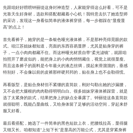
先跟咱好好唠唠钟丽缇这身封神造型，人家能穿得这么好看，可不是
光靠天生好身材，选款和搭配都藏着小心机！我特意去扒了她造型师
的采访，发现这一身看似简单的液体裤穿搭，每一步都踩在“显瘦显
高”的点上！
首先看裤子，她穿的是一条银色哑光液体裤，不是那种亮得晃眼的款
式。咱江苏姐妹都知道，亮面的东西容易显胖，尤其是贴身穿的裤
子，一点小肉肉都藏不住。而这种哑光材质自带“柔光滤镜”，就跟咱
拍照开了磨皮似的，能把身上的小肉肉悄悄藏住，视觉上就很显瘦。
而且这条裤子的面料是今年最火的液态丝绸，摸起来滑溜溜的，垂感
特别好，不会像以前的皮裤那样硬邦邦的，贴在身上也不会勒得慌。
再看版型，是贴合身材但不紧绷的直筒款，刚好勾勒出她的沙漏腰，
又不会把大腿根的肉肉勒得明明白白。很多姐妹穿液体裤踩雷，就是
选了太紧身的款式，结果把身上的缺点全暴露了。钟丽缇这条直筒款
就很聪明，既能凸显曲线，又给身体留了足够的活动空间，穿起来舒
服又好看。
最后看搭配，她选了一件简单的黑色短款上衣，把腰线拉高，显得腿
又细又长。咱都知道“上短下长”是显高的万能公式，尤其是穿紧身裤