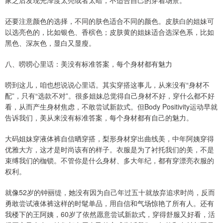
家之后发现光泽度太亮或者太暗，不适合自己的穿着场景。
还要注意颜色的选择，不同的肤色适合不同的颜色。皮肤白的姐妹可
以选亮色的，比如银色、香槟色；皮肤黄的姐妹适合选深色系，比如
黑色、深灰色，显白又显瘦。
八、唠唠心里话：美没有标准答案，每个身材都有魅力
唠到这儿，咱也想说说心里话。其实穿搭这事儿，从来没有“身材不
配”，只有“选款不对”。很多姐妹总觉得自己身材不好，穿什么都不好
看，从而产生身材焦虑，不敢尝试新款式。但Body Positivity运动早就
告诉我们，美从来没有标准答案，每个身材都有自己的魅力。
大码姐妹穿液体裤自信晒穿搭，梨形身材穿出曲线美，中年阿姨穿得
优雅大方，这才是时尚该有的样子。衣服是为了衬托我们的美，不是
束缚我们的枷锁。不管你是什么身材、多大年纪，都有穿漂亮衣服的
权利。
就像52岁的钟丽缇，她没有因为自己年过五十就放弃追求时尚，反而
勇敢尝试液体裤这样的时髦单品，用自信和气场惊艳了所有人。还有
我楼下的王阿姨，60岁了依然愿意尝试新款式，穿得舒服又好看，活