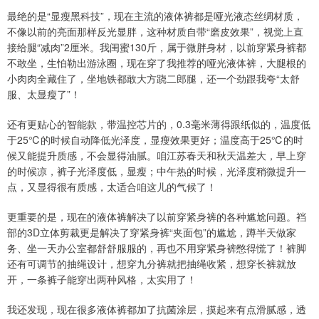
最绝的是“显瘦黑科技”，现在主流的液体裤都是哑光液态丝绸材质，
不像以前的亮面那样反光显胖，这种材质自带“磨皮效果”，视觉上直
接给腿“减肉”2厘米。我闺蜜130斤，属于微胖身材，以前穿紧身裤都
不敢坐，生怕勒出游泳圈，现在穿了我推荐的哑光液体裤，大腿根的
小肉肉全藏住了，坐地铁都敢大方跷二郎腿，还一个劲跟我夸“太舒
服、太显瘦了”！
还有更贴心的智能款，带温控芯片的，0.3毫米薄得跟纸似的，温度低
于25℃的时候自动降低光泽度，显瘦效果更好；温度高于25℃的时
候又能提升质感，不会显得油腻。咱江苏春天和秋天温差大，早上穿
的时候凉，裤子光泽度低，显瘦；中午热的时候，光泽度稍微提升一
点，又显得很有质感，太适合咱这儿的气候了！
更重要的是，现在的液体裤解决了以前穿紧身裤的各种尴尬问题。裆
部的3D立体剪裁更是解决了穿紧身裤“夹面包”的尴尬，蹲半天做家
务、坐一天办公室都舒舒服服的，再也不用穿紧身裤憋得慌了！裤脚
还有可调节的抽绳设计，想穿九分裤就把抽绳收紧，想穿长裤就放
开，一条裤子能穿出两种风格，太实用了！
我还发现，现在很多液体裤都加了抗菌涂层，摸起来有点滑腻感，透