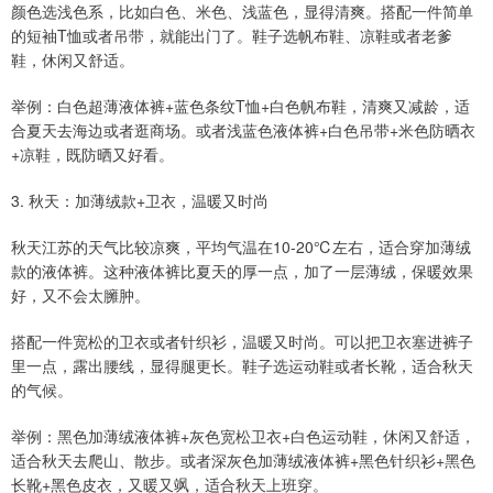
颜色选浅色系，比如白色、米色、浅蓝色，显得清爽。搭配一件简单
的短袖T恤或者吊带，就能出门了。鞋子选帆布鞋、凉鞋或者老爹
鞋，休闲又舒适。
举例：白色超薄液体裤+蓝色条纹T恤+白色帆布鞋，清爽又减龄，适
合夏天去海边或者逛商场。或者浅蓝色液体裤+白色吊带+米色防晒衣
+凉鞋，既防晒又好看。
3. 秋天：加薄绒款+卫衣，温暖又时尚
秋天江苏的天气比较凉爽，平均气温在10-20℃左右，适合穿加薄绒
款的液体裤。这种液体裤比夏天的厚一点，加了一层薄绒，保暖效果
好，又不会太臃肿。
搭配一件宽松的卫衣或者针织衫，温暖又时尚。可以把卫衣塞进裤子
里一点，露出腰线，显得腿更长。鞋子选运动鞋或者长靴，适合秋天
的气候。
举例：黑色加薄绒液体裤+灰色宽松卫衣+白色运动鞋，休闲又舒适，
适合秋天去爬山、散步。或者深灰色加薄绒液体裤+黑色针织衫+黑色
长靴+黑色皮衣，又暖又飒，适合秋天上班穿。