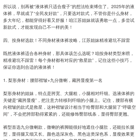
所以说，别再被“液体裤只适合瘦子”的想法给束缚住了。2025年的液
体裤，早就成了“全民友好款”，只要选对款式，不管你是什么身材，
多大年纪，都能穿得好看又舒服！咱江苏姐妹就该勇敢一点，多尝试
新款式，才能发现自己不一样的美！
四、按身材选款！不同身材液体裤攻略，江苏姐妹精准避坑不踩雷
既然液体裤适合各种身材，那具体该怎么选呢？咱按身材类型来唠，
精准避坑不踩雷！每个身材都有对应的“救星款”，记住这些小技巧，
保证你选到合适的液体裤！
1. 梨形身材：腰部褶皱+九分微喇，藏胯显瘦第一名
梨形身材的姐妹，特点是胯宽、大腿粗，小腿相对纤细。选液体裤的
关键是“藏胯显瘦”，把注意力转移到纤细的小腿上。记住，腰部有横
向褶皱的款式是救星，这种褶皱设计相当于给臀部和大腿留了“呼吸空
间”，不会把胯部勒得紧紧的，还能修饰臀部线条，显得臀部更翘。
裤型首选九分微喇款，微喇的裤脚能很好地遮住小腿肚，还能拉长腿
型，显得腿又细又长。颜色选深灰色、黑色这类深色系，显瘦效果更