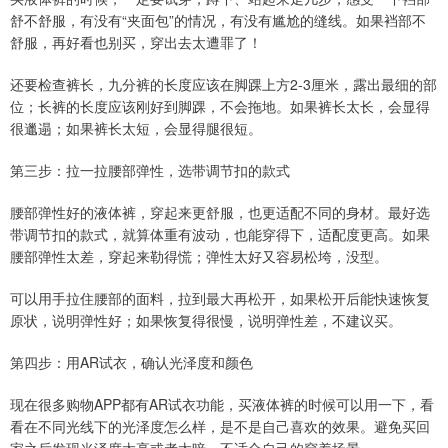
舒不舒服，有没有“夹面包”的情况，有没有尴尬的缝线。如果裆部不
舒服，再好看也别买，穿出去太遭罪了！
还要检查裤长，九分裤的长度应该在脚踝上方2-3厘米，露出最细的部
位；长裤的长度应该刚好到脚踝，不会拖地。如果裤长太长，会显得
很邋遢；如果裤长太短，会显得腿很短。
第三步：拉一拉腰部弹性，选带调节扣的款式
腰部弹性好的液体裤，穿起来更舒服，也更适配不同的身材。最好选
带调节扣的款式，就算体重有波动，也能穿得下，适配度更高。如果
腰部弹性太差，穿起来勒得慌；弹性太好又容易松垮，没型。
可以用手拉住腰部的面料，拉到最大再松开，如果松开后能快速恢复
原状，说明弹性好；如果恢复得很慢，说明弹性差，不建议买。
第四步：用AR试衣，确认光泽度和颜色
现在很多购物APP都有AR试衣功能，买液体裤的时候可以用一下，看
看在不同光线下的光泽度怎么样，是不是自己喜欢的效果。避免买回