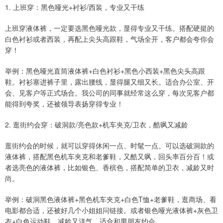
1. 上班穿：黑色哑光+衬衫/西装，专业又干练
上班穿液体裤，一定要选黑色哑光款，显得专业又干练。搭配硬挺的
白色衬衫或者西装，再配上尖头高跟鞋，气场全开，客户都会夸你会
穿！
举例：黑色哑光直筒液体裤+白色衬衫+黑色小西装+黑色尖头高跟
鞋。衬衫塞进裤子里，露出腰线，显得腿又细又长。适合办公室、开
会、见客户等正式场合。我公司的同事就经常这么穿，每次见客户都
能得到夸奖，还被领导表扬穿得专业！
2. 逛街约会穿：破洞款/亮色款+机车夹克/卫衣，酷飒又减龄
逛街约会的时候，就可以穿得休闲一点、时髦一点。可以选破洞款的
液体裤，搭配黑色机车夹克和老爹鞋，又酷又飒，回头率百分百！或
者选亮色的液体裤，比如银色、香槟色，搭配简单的卫衣，减龄又时
尚。
举例：破洞黑色液体裤+黑色机车夹克+白色T恤+老爹鞋，逛商场、看
电影都合适，还被好几个小姐姐问链接。或者银色哑光液体裤+灰色卫
衣+白色运动鞋，减龄又洋气，适合和男朋友约会。