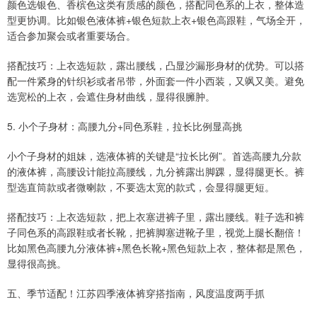
颜色选银色、香槟色这类有质感的颜色，搭配同色系的上衣，整体造
型更协调。比如银色液体裤+银色短款上衣+银色高跟鞋，气场全开，
适合参加聚会或者重要场合。
搭配技巧：上衣选短款，露出腰线，凸显沙漏形身材的优势。可以搭
配一件紧身的针织衫或者吊带，外面套一件小西装，又飒又美。避免
选宽松的上衣，会遮住身材曲线，显得很臃肿。
5. 小个子身材：高腰九分+同色系鞋，拉长比例显高挑
小个子身材的姐妹，选液体裤的关键是“拉长比例”。首选高腰九分款
的液体裤，高腰设计能拉高腰线，九分裤露出脚踝，显得腿更长。裤
型选直筒款或者微喇款，不要选太宽的款式，会显得腿更短。
搭配技巧：上衣选短款，把上衣塞进裤子里，露出腰线。鞋子选和裤
子同色系的高跟鞋或者长靴，把裤脚塞进靴子里，视觉上腿长翻倍！
比如黑色高腰九分液体裤+黑色长靴+黑色短款上衣，整体都是黑色，
显得很高挑。
五、季节适配！江苏四季液体裤穿搭指南，风度温度两手抓