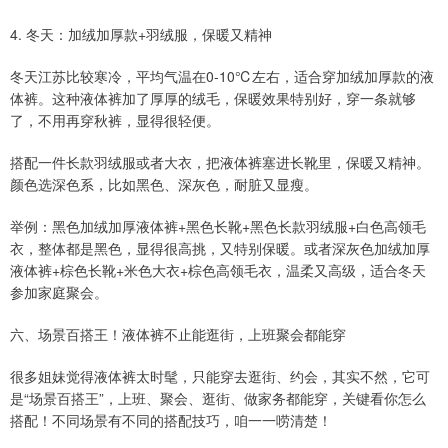
4. 冬天：加绒加厚款+羽绒服，保暖又精神
冬天江苏比较寒冷，平均气温在0-10℃左右，适合穿加绒加厚款的液
体裤。这种液体裤加了厚厚的绒毛，保暖效果特别好，穿一条就够
了，不用再穿秋裤，显得很轻便。
搭配一件长款羽绒服或者大衣，把液体裤塞进长靴里，保暖又精神。
颜色选深色系，比如黑色、深灰色，耐脏又显瘦。
举例：黑色加绒加厚液体裤+黑色长靴+黑色长款羽绒服+白色高领毛
衣，整体都是黑色，显得很高挑，又特别保暖。或者深灰色加绒加厚
液体裤+棕色长靴+米色大衣+棕色高领毛衣，温柔又高级，适合冬天
参加家庭聚会。
六、场景百搭王！液体裤不止能逛街，上班聚会都能穿
很多姐妹觉得液体裤太时髦，只能穿去逛街、约会，其实不然，它可
是“场景百搭王”，上班、聚会、逛街、做家务都能穿，关键看你怎么
搭配！不同场景有不同的搭配技巧，咱一一唠清楚！