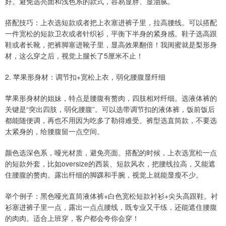
好。避免选亮面和浅色系的款式，容易显胖、显油腻。
搭配技巧：上衣选短款或者把上衣塞进裤子里，拉高腰线。可以搭配
一件宽松的短款卫衣或者针织衫，平衡下半身的紧身感。鞋子选高跟
鞋或者长靴，把裤脚塞进靴子里，显高效果翻倍！我闺蜜就是梨形身
材，这么穿之后，视觉上腿长了5厘米不止！
2. 苹果形身材：调节扣+宽松上衣，弱化腰腹显纤细
苹果形身材的姐妹，特点是腰腹有赘肉，四肢相对纤细。选液体裤的
关键是“突出四肢，弱化腰腹”。可以选带调节扣的液体裤，饭前饭后
都能随便调，再也不用因为吃多了勒得难受。裤型选直筒款，不要选
太紧身的，给腰腹留一点空间。
颜色选深色系，哑光材质，避免亮面。搭配的时候，上衣选宽松一点
的短款外套，比如oversize的西装、短款风衣，把腰线拉高，又能遮
住腰腹的赘肉。露出纤细的脚踝和手腕，视觉上就能显瘦不少。
举个例子：黑色哑光直筒液体裤+白色宽松短款衬衫+尖头高跟鞋。衬
衫塞进裤子里一点，露出一点点腰线，既专业又干练，还能遮住腰腹
的肉肉。适合上班穿，客户都会夸你会穿！