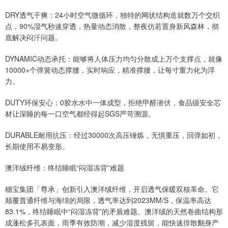
DRY透气干爽：24小时空气微循环，独特的网状结构造就数万个交织
点，90%湿气秒速穿透，热量动态消散，整夜仿若置身新风森林，彻
底解决闷汗问题。
DYNAMIC动态承托：能够将人体压力均匀分散成上万个支撑点，就像
10000+个弹簧动态撑腰，实时响应，精准撑腰，让每寸重力化为浮
力。
DUTY环保安心：0胶水水中一体成型，拒绝甲醛潜伏，食品级安全芯
材让深睡的每一口空气都经得起SGS严苛溯源。
DURABLE耐用抗压：经过30000次高压锤炼，无惧重压，回弹如初，
长期使用不易变形。
澳洋绒纤维：终结睡眠“闷湿冻背”难题
穗宝集团「尊承」创新引入澳洋绒纤维，开启透气保暖双核革命。它
颠覆普通纤维与海绵的局限，透气率达到2023MM/S，保温率高达
83.1%，终结睡眠中“闷湿冻背”的矛盾难题。澳洋绒的天然卷曲结构形
成蓬松多孔表面，雨季有效防潮，减少湿度残留，能快速排散翻身产