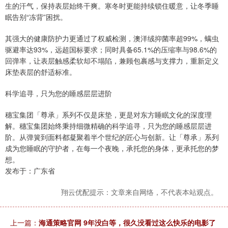
生的汗气，保持表层始终干爽。寒冬时更能持续锁住暖意，让冬季睡
眠告别“冻背”困扰。
其强大的健康防护力更通过了权威检测，澳洋绒抑菌率超99%，螨虫
驱避率达93%，远超国标要求；同时具备65.1%的压缩率与98.6%的
回弹率，让表层触感柔软却不塌陷，兼顾包裹感与支撑力，重新定义
床垫表层的舒适标准。
科学追寻，只为您的睡感层层进阶
穗宝集团「尊承」系列不仅是床垫，更是对东方睡眠文化的深度理
解。穗宝集团始终秉持细微精确的科学追寻，只为您的睡感层层进
阶。从弹簧到面料都凝聚着半个世纪的匠心与创新。让「尊承」系列
成为您睡眠的守护者，在每一个夜晚，承托您的身体，更承托您的梦
想。
发布于：广东省
翔云优配提示：文章来自网络，不代表本站观点。
上一篇：
海通策略官网 9年没白等，很久没看过这么快乐的电影了