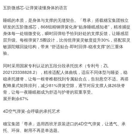
五阶微感芯-让弹簧读懂身体的语言
睡眠的本质，是身体与支撑的无缝契合。「尊承」搭载穗宝集团独立
研发的五阶微感芯，868组精钢弹簧化身“贴身睡眠感知者”，精准捕捉
身体每一处细微变化，瞬时回弹给予恰到好处的支撑反馈，让睡感层
层升级。每根弹簧7.5圈设计，比传统弹簧灵敏度提升30%，搭配双灵
敏源陀螺回旋结构，带来 “舒适贴合-即时回弹-稳准支撑”的三重体
验。
同时采用国家专利认证的五段分段承托技术（专利号：ZL
202123338828.2），精准适配人体曲线，适应不同体型与睡姿，稳
稳承托腰脊，让每一根脊椎都找到专属贴合点，告别悬空不适。再搭
配蜂巢式矩阵排列，减少81%弹簧空隙，逐节对应支撑人体26块脊
骨，让每一夜睡眠都成为舒适与护脊的双重享受。
展开剩余67%
4D空气弹簧-会呼吸的承托艺术
穗宝集团「尊承」选用西班牙原装进口的4D空气弹簧，让透气、承
托、环保、耐用不再是单选题。