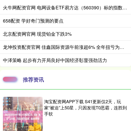
火牛网配资官网 电网设备ETF易方达（560390）标的指数涨近3%，一季度电网项目开工增速同比增超40%
658配资 学好奇门预测的要点
北京配资网官网 现货铂金下跌3%
龙坤投资配资官网 佳鑫国际资源午前涨超6% 全年扭亏为盈赚3.05亿港元
中泽策略 起步有力开局良好中国经济彰显强劲活力
推荐资讯
淘宝配资网APP下载 S41更新仅2天，玩
家“被迫”上50星，只因发现T0恶霸，连胜到
手软