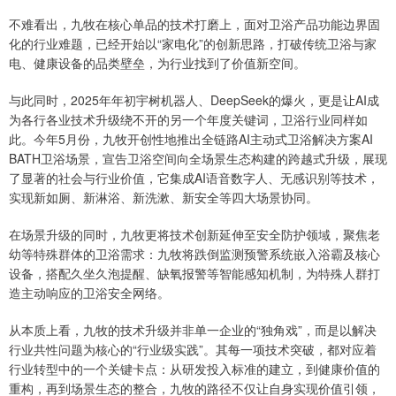
不难看出，九牧在核心单品的技术打磨上，面对卫浴产品功能边界固
化的行业难题，已经开始以“家电化”的创新思路，打破传统卫浴与家
电、健康设备的品类壁垒，为行业找到了价值新空间。
与此同时，2025年年初宇树机器人、DeepSeek的爆火，更是让AI成
为各行各业技术升级绕不开的另一个年度关键词，卫浴行业同样如
此。今年5月份，九牧开创性地推出全链路AI主动式卫浴解决方案AI
BATH卫浴场景，宣告卫浴空间向全场景生态构建的跨越式升级，展现
了显著的社会与行业价值，它集成AI语音数字人、无感识别等技术，
实现新如厕、新淋浴、新洗漱、新安全等四大场景协同。
在场景升级的同时，九牧更将技术创新延伸至安全防护领域，聚焦老
幼等特殊群体的卫浴需求：九牧将跌倒监测预警系统嵌入浴霸及核心
设备，搭配久坐久泡提醒、缺氧报警等智能感知机制，为特殊人群打
造主动响应的卫浴安全网络。
从本质上看，九牧的技术升级并非单一企业的“独角戏”，而是以解决
行业共性问题为核心的“行业级实践”。其每一项技术突破，都对应着
行业转型中的一个关键卡点：从研发投入标准的建立，到健康价值的
重构，再到场景生态的整合，九牧的路径不仅让自身实现价值引领，