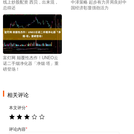
线上炒股配资 西贝，出来混，
中泽策略 起步有力开局良好中
总得还
国经济彰显强劲活力
富灯网 颠覆性杰作！UNEO云
诺二手烟净化器「净烟·塔」重
磅登场！
相关评论
本文评分
*
评论内容
*