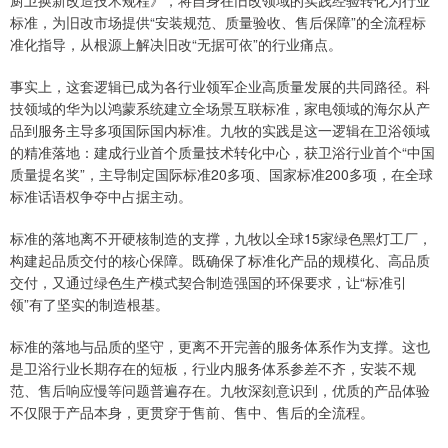
厨卫换新改造技术规程》，将自身在旧改领域的实践经验转化为行业
标准，为旧改市场提供“安装规范、质量验收、售后保障”的全流程标
准化指导，从根源上解决旧改“无据可依”的行业痛点。
事实上，这套逻辑已成为各行业领军企业高质量发展的共同路径。科
技领域的华为以鸿蒙系统建立全场景互联标准，家电领域的海尔从产
品到服务主导多项国际国内标准。九牧的实践是这一逻辑在卫浴领域
的精准落地：建成行业首个质量技术转化中心，获卫浴行业首个“中国
质量提名奖”，主导制定国际标准20多项、国家标准200多项，在全球
标准话语权争夺中占据主动。
标准的落地离不开硬核制造的支撑，九牧以全球15家绿色黑灯工厂，
构建起品质交付的核心保障。既确保了标准化产品的规模化、高品质
交付，又通过绿色生产模式契合制造强国的环保要求，让“标准引
领”有了坚实的制造根基。
标准的落地与品质的坚守，更离不开完善的服务体系作为支撑。这也
是卫浴行业长期存在的短板，行业内服务体系参差不齐，安装不规
范、售后响应慢等问题普遍存在。九牧深刻意识到，优质的产品体验
不仅限于产品本身，更贯穿于售前、售中、售后的全流程。