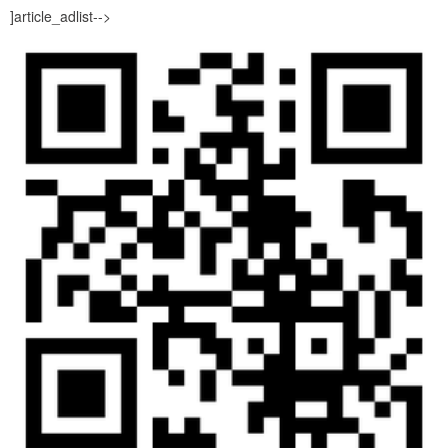
]article_adlist-->