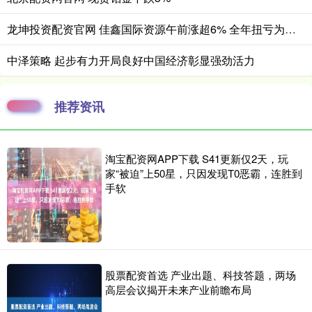
龙坤投资配资官网 佳鑫国际资源午前涨超6% 全年扭亏为盈赚3.05亿港元
中泽策略 起步有力开局良好中国经济彰显强劲活力
推荐资讯
淘宝配资网APP下载 S41更新仅2天，玩
家“被迫”上50星，只因发现T0恶霸，连胜到
手软
股票配资首选 产业出题、科技答题，两场
高层会议揭开未来产业前瞻布局