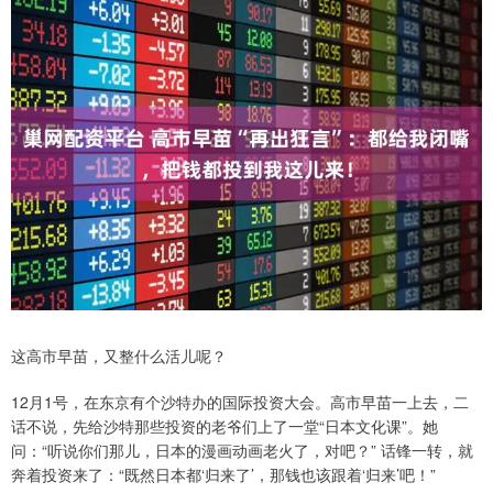
这高市早苗，又整什么活儿呢？
12月1号，在东京有个沙特办的国际投资大会。高市早苗一上去，二
话不说，先给沙特那些投资的老爷们上了一堂“日本文化课”。她
问：“听说你们那儿，日本的漫画动画老火了，对吧？” 话锋一转，就
奔着投资来了：“既然日本都‘归来了’，那钱也该跟着‘归来’吧！”