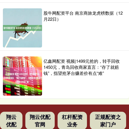
股牛网配资平台 南京商旅龙虎榜数据（12
月22日）
亿鑫网配资 视频|1499元抢的，转手回收
1450元，青岛回收商家直言：“存了就赔
钱”，指望抢茅台赚差价有点“难”
翔云
翔云优配
杠杆配资
正规配资之
优配
官网
业务
家门户