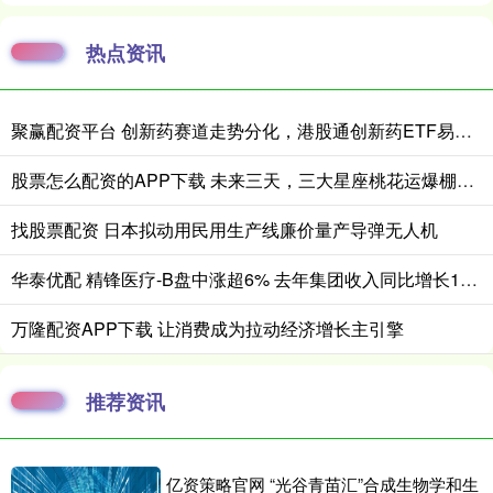
热点资讯
聚赢配资平台 创新药赛道走势分化，港股通创新药ETF易方达（159316）全天净申购超1亿份
股票怎么配资的APP下载 未来三天，三大星座桃花运爆棚！命中注定的良缘即将降临
找股票配资 日本拟动用民用生产线廉价量产导弹无人机
华泰优配 精锋医疗-B盘中涨超6% 去年集团收入同比增长184.80%
万隆配资APP下载 让消费成为拉动经济增长主引擎
推荐资讯
亿资策略官网 “光谷青苗汇”合成生物学和生