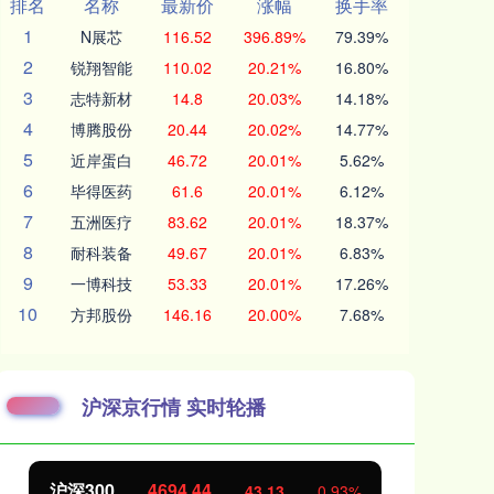
排名
名称
最新价
涨幅
换手率
1
N展芯
116.52
396.89%
79.39%
2
锐翔智能
110.02
20.21%
16.80%
3
志特新材
14.8
20.03%
14.18%
4
博腾股份
20.44
20.02%
14.77%
5
近岸蛋白
46.72
20.01%
5.62%
6
毕得医药
61.6
20.01%
6.12%
7
五洲医疗
83.62
20.01%
18.37%
8
耐科装备
49.67
20.01%
6.83%
9
一博科技
53.33
20.01%
17.26%
10
方邦股份
146.16
20.00%
7.68%
沪深京行情 实时轮播
沪深300
4694.44
北
43.13
0.93%