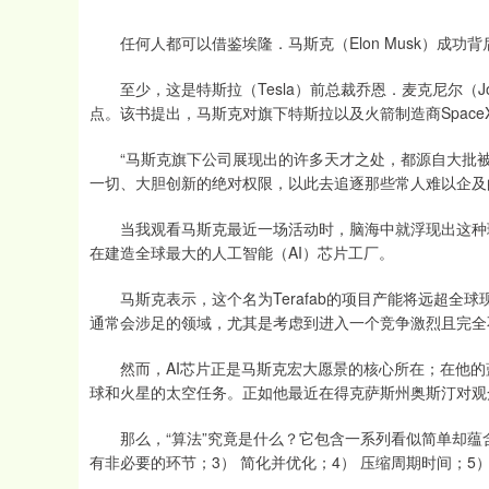
任何人都可以借鉴埃隆．马斯克（Elon Musk）成功
至少，这是特斯拉（Tesla）前总裁乔恩．麦克尼尔（Jon Mc
点。该书提出，马斯克对旗下特斯拉以及火箭制造商Spac
“马斯克旗下公司展现出的许多天才之处，都源自大批被‘
一切、大胆创新的绝对权限，以此去追逐那些常人难以企及
当我观看马斯克最近一场活动时，脑海中就浮现出这种理念
在建造全球最大的人工智能（AI）芯片工厂。
马斯克表示，这个名为Terafab的项目产能将远超全
通常会涉足的领域，尤其是考虑到进入一个竞争激烈且完全
然而，AI芯片正是马斯克宏大愿景的核心所在；在他的
球和火星的太空任务。正如他最近在得克萨斯州奥斯汀对观
那么，“算法”究竟是什么？它包含一系列看似简单却蕴含
有非必要的环节；3） 简化并优化；4） 压缩周期时间；5）