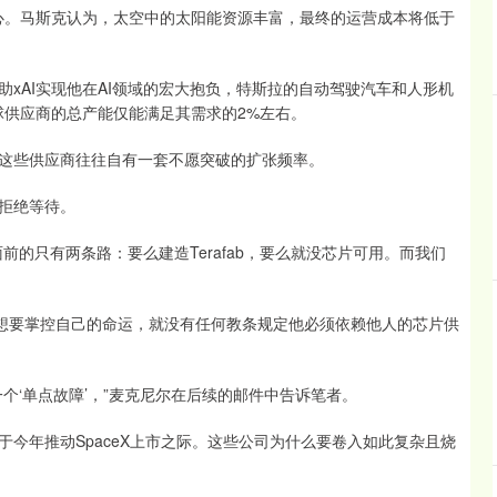
中心。马斯克认为，太空中的太阳能资源丰富，最终的运营成本将低于
AI实现他在AI领域的宏大抱负，特斯拉的自动驾驶汽车和人形机
全球供应商的总产能仅能满足其需求的2%左右。
些供应商往往自有一套不愿突破的扩张频率。
拒绝等待。
只有两条路：要么建造Terafab，要么就没芯片可用。而我们
想要掌控自己的命运，就没有任何教条规定他必须依赖他人的芯片供
‘单点故障’，”麦克尼尔在后续的邮件中告诉笔者。
年推动SpaceX上市之际。这些公司为什么要卷入如此复杂且烧