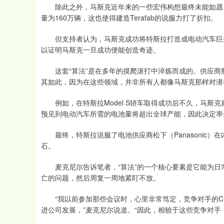
除此之外，马斯克近年来的一些宏伟构想最终未能如愿，例
量为160万辆，这也使得建造Terafab的说服力打了折扣。
但支持者认为，马斯克成功将特斯拉打造成电动汽车巨头，
以证明马斯克一旦成功便能创造奇迹。
这套“算法”是在多年的摸爬滚打中淬炼而成的。供应商
其如此，因为在这些领域，并非所有人都像马斯克那样对潜
例如，在特斯拉Model S轿车取得成功后不久，马斯
预见到电动汽车所需的电池量将超出全球产能，因此决定率
最终，特斯拉说服了电池供应商松下（Panasonic）在
石。
麦克尼尔告诉笔者，“算法”的一个核心要素是它能为日
亡的问题，然后周复一周地紧盯不放。
“我以前参加那些会议时，心里非常笃定，竞争对手的C
进公司发展，”麦克尼尔说道。“因此，相较于这些竞争对手