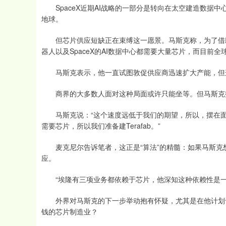
SpaceX近期AI战略的一部分是转向在太空建造数据
地球。
但芯片供应短缺正在束缚这一愿景。马斯克称，为了借助x
器人以及SpaceX的AI数据中心都需要大量芯片，而目前
马斯克表示，他一直试图敦促供应商迅速扩大产能，但这
商界的大多数人面对这种局面或许只能坐等。但马斯克
马斯克说：“这个速度远低于我们的期望，所以，摆在面前的
需要芯片，所以我们准备建Terafab。”
麦克尼尔告诉笔者，这正是“算法”的精髓：如果马斯克
应。
“埃隆有三项业务都依赖于芯片，他深知这种依赖性是一个
外界对马斯克的下一步举动抱有怀疑，尤其是在他计划于今
钱的芯片制造业？