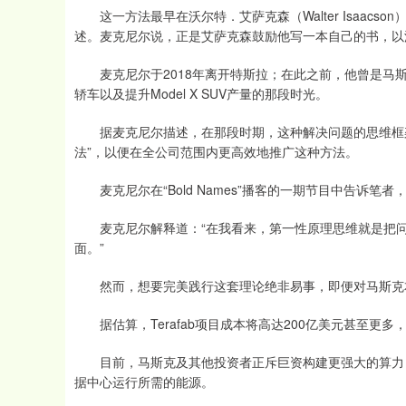
这一方法最早在沃尔特．艾萨克森（Walter Isaacson）
述。麦克尼尔说，正是艾萨克森鼓励他写一本自己的书，以深
麦克尼尔于2018年离开特斯拉；在此之前，他曾是马斯克
轿车以及提升Model X SUV产量的那段时光。
据麦克尼尔描述，在那段时期，这种解决问题的思维框架
法”，以便在全公司范围内更高效地推广这种方法。
麦克尼尔在“Bold Names”播客的一期节目中告诉笔
麦克尼尔解释道：“在我看来，第一性原理思维就是把问
面。”
然而，想要完美践行这套理论绝非易事，即便对马斯克
据估算，Terafab项目成本将高达200亿美元甚至更多
目前，马斯克及其他投资者正斥巨资构建更强大的算力，以
据中心运行所需的能源。