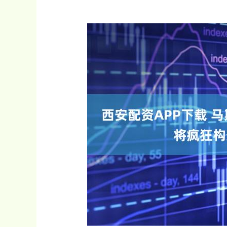
上证指数
3940.04
.40
2.13%
39.68
1.