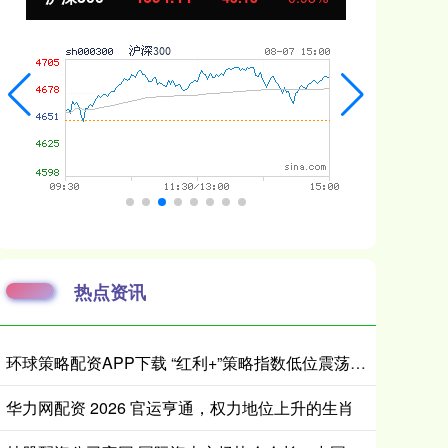
热点资讯
环球策略配资APP下载 “红利+”策略指数低位震荡，价值ETF易方达（159263）全天净申购达8000万份
华力网配资 2026 官运亨通，权力地位上升的生肖