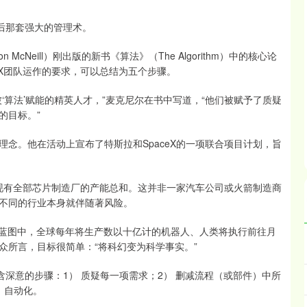
背后那套强大的管理术。
Neill）刚出版的新书《算法》（The Algorithm）中的核心论
eX团队运作的要求，可以总结为五个步骤。
算法’赋能的精英人才，”麦克尼尔在书中写道，“他们被赋予了质疑
的目标。”
。他在活动上宣布了特斯拉和SpaceX的一项联合项目计划，旨
球现有全部芯片制造厂的产能总和。这并非一家汽车公司或火箭制造商
不同的行业本身就伴随著风险。
蓝图中，全球每年将生产数以十亿计的机器人、人类将执行前往月
众所言，目标很简单：“将科幻变为科学事实。”
深意的步骤：1） 质疑每一项需求；2） 删减流程（或部件）中所
 自动化。