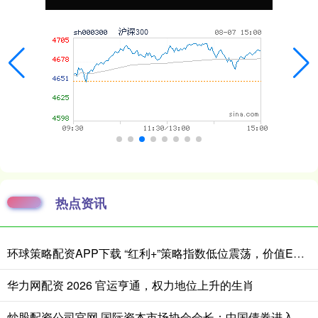
热点资讯
环球策略配资APP下载 “红利+”策略指数低位震荡，价值ETF易方达（159263）全天净申购达8000万份
华力网配资 2026 官运亨通，权力地位上升的生肖
炒股配资公司官网 国际资本市场协会会长：中国债券进入全球配置视野｜全球财经连线