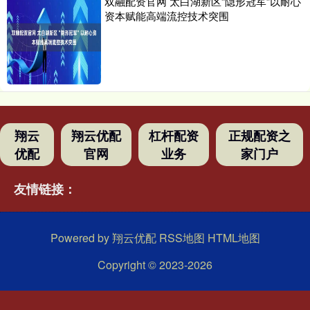
双融配资官网 太白湖新区“隐形冠军”以耐心
资本赋能高端流控技术突围
翔云
翔云优配
杠杆配资
正规配资之
优配
官网
业务
家门户
友情链接：
Powered by
翔云优配
RSS地图
HTML地图
Copyright
© 2023-2026