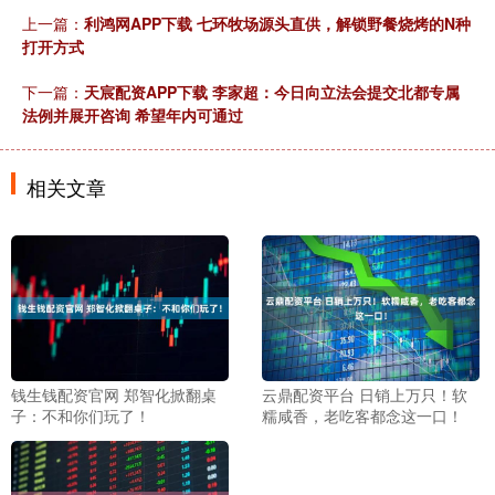
上一篇：
利鸿网APP下载 七环牧场源头直供，解锁野餐烧烤的N种
打开方式
下一篇：
天宸配资APP下载 李家超：今日向立法会提交北都专属
法例并展开咨询 希望年内可通过
相关文章
钱生钱配资官网 郑智化掀翻桌
云鼎配资平台 日销上万只！软
子：不和你们玩了！
糯咸香，老吃客都念这一口！