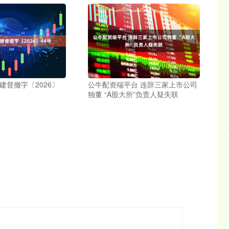
建督撤字〔2026〕
公牛配资端平台 连辞三家上市公司
独董 “A股大所”负责人疑失联