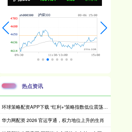
热点资讯
环球策略配资APP下载 “红利+”策略指数低位震荡，价值ETF易方达（159263）全天净申购达8000万份
华力网配资 2026 官运亨通，权力地位上升的生肖