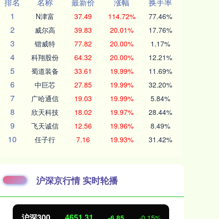
排名
名称
最新价
涨幅
换手率
1
N津富
37.49
114.72%
77.46%
2
威尔高
39.83
20.01%
17.76%
3
锴威特
77.82
20.00%
1.17%
4
科翔股份
64.32
20.00%
12.21%
5
蜀道装备
33.61
19.99%
11.69%
6
中巨芯
27.85
19.99%
32.20%
7
广哈通信
19.03
19.99%
5.84%
8
欣天科技
18.02
19.97%
28.44%
9
飞天诚信
12.56
19.96%
8.49%
10
任子行
7.16
19.93%
31.42%
沪深京行情 实时轮播
北证50
1122.88
创
3.42
0.30%