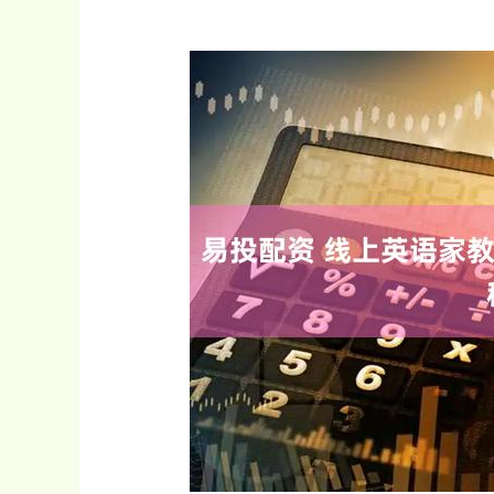
深证成指
14110.12
.92
0.57%
-34.08
-0