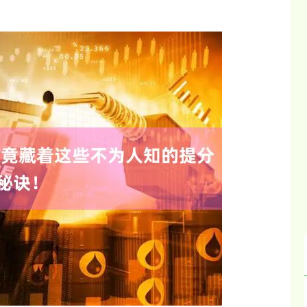
沪深300
4651.31
.24%
-6.85
-0.15%